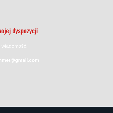
ojej dyspozycji
 wiadomość.
anmet@gmail.com