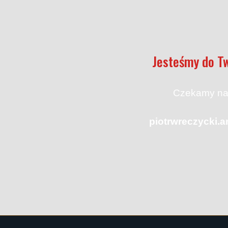
Jesteśmy do Tw
Czekamy na
piotrwreczycki.