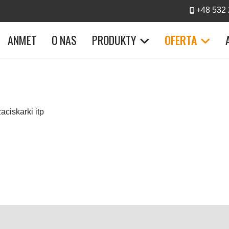
+48 532 
ANMET
O NAS
PRODUKTY
OFERTA
ciskarki itp