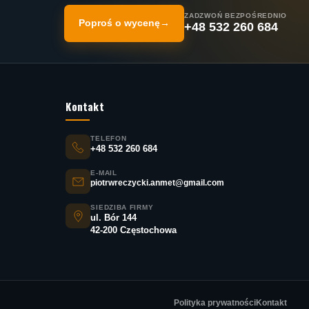
ZADZWOŃ BEZPOŚREDNIO
Poproś o wycenę
→
+48 532 260 684
Kontakt
TELEFON
+48 532 260 684
E-MAIL
piotrwreczycki.anmet@gmail.com
SIEDZIBA FIRMY
ul. Bór 144
42-200 Częstochowa
Polityka prywatności
Kontakt